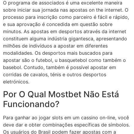
O programa de associados é uma excelente maneira
sobre iniciar sua jornada nas apostas on the internet. O
processo para inscrição como parceiro é fácil e rápido,
e sua aprovação é concedida em questão sobre
minutos. As apostas em desportos através da internet
constituem alguma indústria gigantesca, apresentando
milhões de indivíduos a apostar em diferentes
modalidades. Os desportos mais buscados para
apostar são o futebol, u basquetebol como também o
basebol. Contudo, também é possível apostar em
corridas de cavalos, ténis e outros desportos
eletrónicos.
Por O Qual Mostbet Não Está
Funcionando?
Para ganhar ao jogar slots em um cassino on-line, você
deve dar e obter combinações específicas de símbolos.
Os usuários do Brasil podem fazer apostas com a