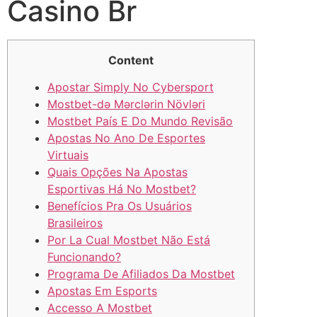
Casino Br
Content
Apostar Simply No Cybersport
Mostbet-də Mərclərin Növləri
Mostbet País E Do Mundo Revisão
Apostas No Ano De Esportes
Virtuais
Quais Opções Na Apostas
Esportivas Há No Mostbet?
Benefícios Pra Os Usuários
Brasileiros
Por La Cual Mostbet Não Está
Funcionando?
Programa De Afiliados Da Mostbet
Apostas Em Esports
Accesso A Mostbet