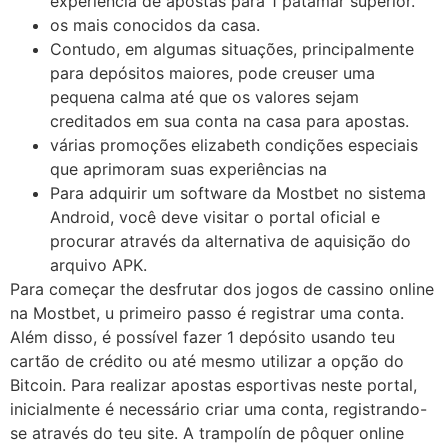
experiência de apostas para 1 patamar superior.
os mais conocidos da casa.
Contudo, em algumas situações, principalmente
para depósitos maiores, pode creuser uma
pequena calma até que os valores sejam
creditados em sua conta na casa para apostas.
várias promoções elizabeth condições especiais
que aprimoram suas experiências na
Para adquirir um software da Mostbet no sistema
Android, você deve visitar o portal oficial e
procurar através da alternativa de aquisição do
arquivo APK.
Para começar the desfrutar dos jogos de cassino online
na Mostbet, u primeiro passo é registrar uma conta.
Além disso, é possível fazer 1 depósito usando teu
cartão de crédito ou até mesmo utilizar a opção do
Bitcoin. Para realizar apostas esportivas neste portal,
inicialmente é necessário criar uma conta, registrando-
se através do teu site. A trampolín de pôquer online