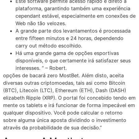
Este software permite acesso rápido e direto à
plataforma, garantindo também uma experiência
cependant estável, especialmente em conexões de
Web não tão velozes.
A grande parte dos levantamentos é processada
entre fifteen minutos e 24 horas, dependendo
carry out método escolhido.
Há uma grande gama de opções esportivas
disponíveis, o que certamente irá satisfazer seus
interesses. ” – Robert.
opções de bacará zero MostBet. Além disto, aceita
diversas outras criptomoedas, tais asi como Bitcoin
(BTC), Litecoin (LTC), Ethereum (ETH), Dash (DASH)
elizabeth Ripple (XRP). O portal foi concebido tendo em
mente os tablets e irá funcionar de forma impecável em
qualquer dispositivo. Você pode calcular o retorno
sobre alguma única aposta dividindo o investimento
através da probabilidade de sua decisão.”