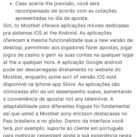
Caso acerte the previsão, você será
recompensado de acordo com as cotações
apresentadas no dia da aposta.
Sim, to Mostbet oferece aplicações móveis dedicadas
pra sistemas iOS at the Android. As aplicações
oferecem a mesma funcionalidade que a new versão de
desktop, permitindo aos jogadores fazer apostas, jogar
jogos de casino e gerir as suas contas na qualquer lugar
at the a qualquer hora. A aplicação Google android
pode ser descarregada diretamente no website do
Mostbet, enquanto some sort of versão iOS está
disponível na Iphone app Store. As aplicações são
otimizadas afin de um desempenho suave, aumentando
a conveniência de apostar not any telemóvel. A
adaptabilidade para diferentes línguas foi fundamental
así que usted a Mostbet sony ericsson destacasse no
País brasileiro e no globo. Dentro da interface você
terá, por exemplo, suporte ao cliente em português
para melhorar cependant ainda a sua experiência nesta