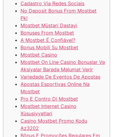
Cadastro Via Redes Sociais
No Deposit Bonus From Mostbet
Pk!
Mostbet Müştəri Dəstəyi
Bonuses From Mostbet
A Mostbet É Confiável?
Bonus Mobili Su Mostbet
Mostbet Casino
Mostbet On Line Casino Bonuslar Və
Aksiyalar Barədə Məlumat Verir
Variedade De Eventos De Apostas
Apostas Esportivas Online Na
Mostbet
Pro E Contro Di Mostbet
Mostbet Internet Casino
Xüsusiyyətləri
Casino Mostbet Promo Kodu
Az3202
Bônus E Promoções Regulares Em