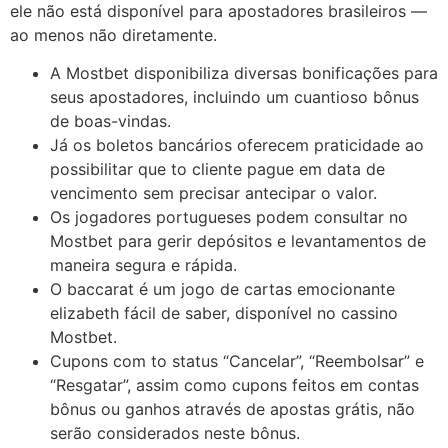
ele não está disponível para apostadores brasileiros —
ao menos não diretamente.
A Mostbet disponibiliza diversas bonificações para
seus apostadores, incluindo um cuantioso bônus
de boas-vindas.
Já os boletos bancários oferecem praticidade ao
possibilitar que to cliente pague em data de
vencimento sem precisar antecipar o valor.
Os jogadores portugueses podem consultar no
Mostbet para gerir depósitos e levantamentos de
maneira segura e rápida.
O baccarat é um jogo de cartas emocionante
elizabeth fácil de saber, disponível no cassino
Mostbet.
Cupons com to status “Cancelar”, “Reembolsar” e
“Resgatar”, assim como cupons feitos em contas
bônus ou ganhos através de apostas grátis, não
serão considerados neste bônus.