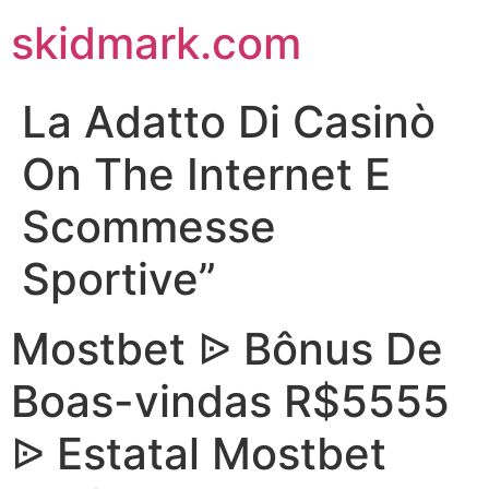
skidmark.com
La Adatto Di Casinò
On The Internet E
Scommesse
Sportive”
Mostbet ᐉ Bônus De
Boas-vindas R$5555
ᐉ Estatal Mostbet