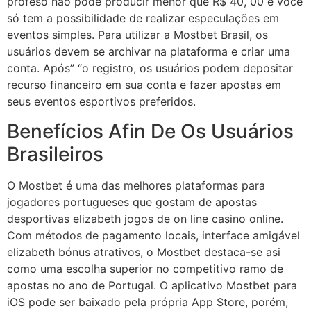
profeso não pode producir menor que R$ 40, 00 e você
só tem a possibilidade de realizar especulações em
eventos simples. Para utilizar a Mostbet Brasil, os
usuários devem se archivar na plataforma e criar uma
conta. Após” “o registro, os usuários podem depositar
recurso financeiro em sua conta e fazer apostas em
seus eventos esportivos preferidos.
Benefícios Afin De Os Usuários
Brasileiros
O Mostbet é uma das melhores plataformas para
jogadores portugueses que gostam de apostas
desportivas elizabeth jogos de on line casino online.
Com métodos de pagamento locais, interface amigável
elizabeth bónus atrativos, o Mostbet destaca-se asi
como uma escolha superior no competitivo ramo de
apostas no ano de Portugal. O aplicativo Mostbet para
iOS pode ser baixado pela própria App Store, porém,