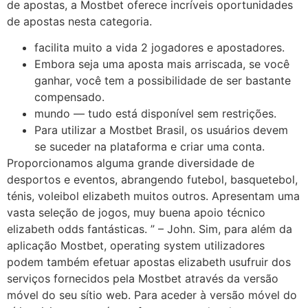
de apostas, a Mostbet oferece incríveis oportunidades
de apostas nesta categoria.
facilita muito a vida 2 jogadores e apostadores.
Embora seja uma aposta mais arriscada, se você
ganhar, você tem a possibilidade de ser bastante
compensado.
mundo — tudo está disponível sem restrições.
Para utilizar a Mostbet Brasil, os usuários devem
se suceder na plataforma e criar uma conta.
Proporcionamos alguma grande diversidade de
desportos e eventos, abrangendo futebol, basquetebol,
ténis, voleibol elizabeth muitos outros. Apresentam uma
vasta seleção de jogos, muy buena apoio técnico
elizabeth odds fantásticas. ” – John. Sim, para além da
aplicação Mostbet, operating system utilizadores
podem também efetuar apostas elizabeth usufruir dos
serviços fornecidos pela Mostbet através da versão
móvel do seu sítio web. Para aceder à versão móvel do