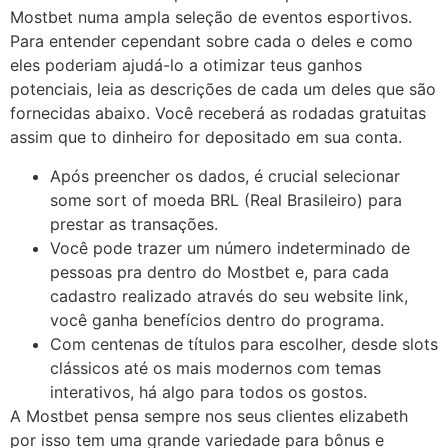
Mostbet numa ampla seleção de eventos esportivos.
Para entender cependant sobre cada o deles e como
eles poderiam ajudá-lo a otimizar teus ganhos
potenciais, leia as descrições de cada um deles que são
fornecidas abaixo. Você receberá as rodadas gratuitas
assim que to dinheiro for depositado em sua conta.
Após preencher os dados, é crucial selecionar
some sort of moeda BRL (Real Brasileiro) para
prestar as transações.
Você pode trazer um número indeterminado de
pessoas pra dentro do Mostbet e, para cada
cadastro realizado através do seu website link,
você ganha benefícios dentro do programa.
Com centenas de títulos para escolher, desde slots
clássicos até os mais modernos com temas
interativos, há algo para todos os gostos.
A Mostbet pensa sempre nos seus clientes elizabeth
por isso tem uma grande variedade para bônus e