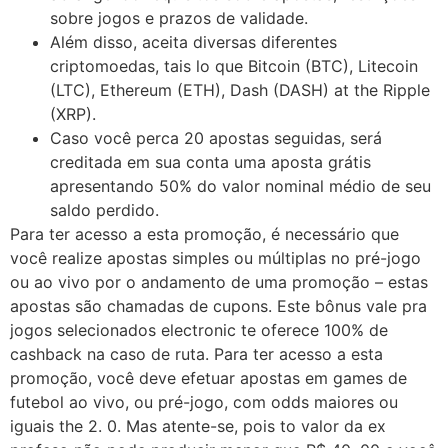
sobre jogos e prazos de validade.
Além disso, aceita diversas diferentes
criptomoedas, tais lo que Bitcoin (BTC), Litecoin
(LTC), Ethereum (ETH), Dash (DASH) at the Ripple
(XRP).
Caso você perca 20 apostas seguidas, será
creditada em sua conta uma aposta grátis
apresentando 50% do valor nominal médio de seu
saldo perdido.
Para ter acesso a esta promoção, é necessário que
você realize apostas simples ou múltiplas no pré-jogo
ou ao vivo por o andamento de uma promoção – estas
apostas são chamadas de cupons. Este bônus vale pra
jogos selecionados electronic te oferece 100% de
cashback na caso de ruta. Para ter acesso a esta
promoção, você deve efetuar apostas em games de
futebol ao vivo, ou pré-jogo, com odds maiores ou
iguais the 2. 0. Mas atente-se, pois to valor da ex