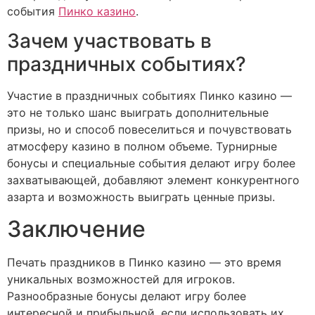
события
Пинко казино
.
Зачем участвовать в
праздничных событиях?
Участие в праздничных событиях Пинко казино —
это не только шанс выиграть дополнительные
призы, но и способ повеселиться и почувствовать
атмосферу казино в полном объеме. Турнирные
бонусы и специальные события делают игру более
захватывающей, добавляют элемент конкурентного
азарта и возможность выиграть ценные призы.
Заключение
Печать праздников в Пинко казино — это время
уникальных возможностей для игроков.
Разнообразные бонусы делают игру более
интересной и прибыльной, если использовать их