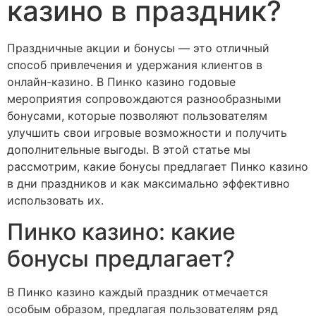
казино в праздник?
Праздничные акции и бонусы — это отличный
способ привлечения и удержания клиентов в
онлайн-казино. В Пинко казино годовые
мероприятия сопровождаются разнообразными
бонусами, которые позволяют пользователям
улучшить свои игровые возможности и получить
дополнительные выгоды. В этой статье мы
рассмотрим, какие бонусы предлагает Пинко казино
в дни праздников и как максимально эффективно
использовать их.
Пинко казино: какие
бонусы предлагает?
В Пинко казино каждый праздник отмечается
особым образом, предлагая пользователям ряд