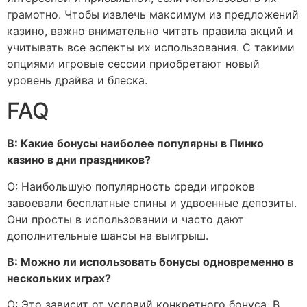
грамотно. Чтобы извлечь максимум из предложений
казино, важно внимательно читать правила акций и
учитывать все аспекты их использования. С такими
опциями игровые сессии приобретают новый
уровень драйва и блеска.
FAQ
В: Какие бонусы наиболее популярны в Пинко
казино в дни праздников?
О: Наибольшую популярность среди игроков
завоевали бесплатные спины и удвоенные депозиты.
Они просты в использовании и часто дают
дополнительные шансы на выигрыш.
В: Можно ли использовать бонусы одновременно в
нескольких играх?
О: Это зависит от условий конкретного бонуса. В