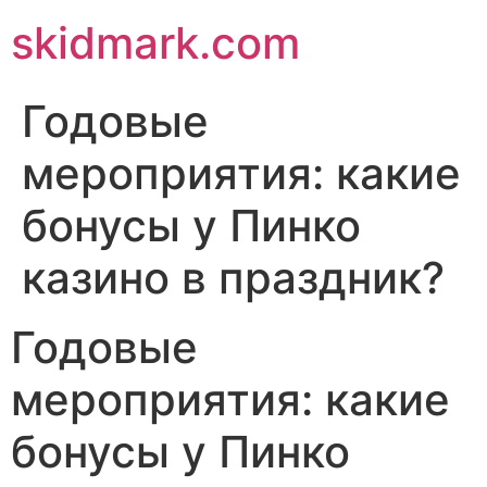
skidmark.com
Годовые
мероприятия: какие
бонусы у Пинко
казино в праздник?
Годовые
мероприятия: какие
бонусы у Пинко