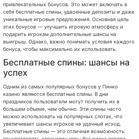
привлекательных бонусов. Это может включать в
себя бесплатные спины, удвоенные депозиты и даже
уникальные игровые предложения. Основная цель
этих бонусов — улучшить игровую атмосферу и
подарить игрокам дополнительные шансы на
выигрыш. Однако, важно понимать условия каждого
бонуса, чтобы максимально их использовать.
Бесплатные спины: шансы на
успех
Одним из самых популярных бонусов у Пинко
казино являются бесплатные спины. В дни
праздников пользователи могут получить их в
большем объеме, чем обычно. Эти спины часто
можно использовать на популярных слотах, что
увеличивает шансы игроков на удачный исход.
Бесплатные спины — это отличная возможность
почувствовать адреналин игры без риска потери