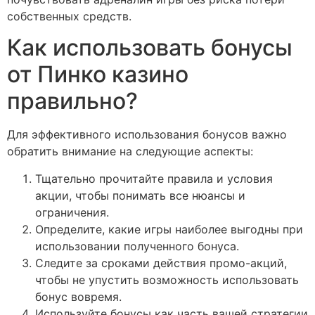
собственных средств.
Как использовать бонусы
от Пинко казино
правильно?
Для эффективного использования бонусов важно
обратить внимание на следующие аспекты:
Тщательно прочитайте правила и условия
акции, чтобы понимать все нюансы и
ограничения.
Определите, какие игры наиболее выгодны при
использовании полученного бонуса.
Следите за сроками действия промо-акций,
чтобы не упустить возможность использовать
бонус вовремя.
Используйте бонусы как часть вашей стратегии