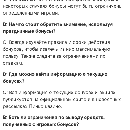
некоторых случаях бонусы могут быть ограничены
определенными играми.
В: На что стоит обратить внимание, используя
праздничные бонусы?
О: Всегда изучайте правила и сроки действия
бонусов, чтобы извлечь из них максимальную
пользу. Также следите за ограничениями по
ставкам.
В: Где можно найти информацию о текущих
бонусах?
О: Вся информация о текущих бонусах и акциях
публикуется на официальном сайте и в новостных
рассылках Пинко казино.
В: Есть ли ограничения по выводу средств,
полученных с игровых бонусов?