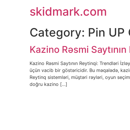
skidmark.com
Category:
Pin UP 
Kazino Rəsmi Saytının R
Kazino Rəsmi Saytının Reytinqi: Trendləri İzləy
üçün vacib bir göstəricidir. Bu məqalədə, kazi
Reytinq sistemləri, müştəri rəyləri, oyun seçi
doğru kazino […]